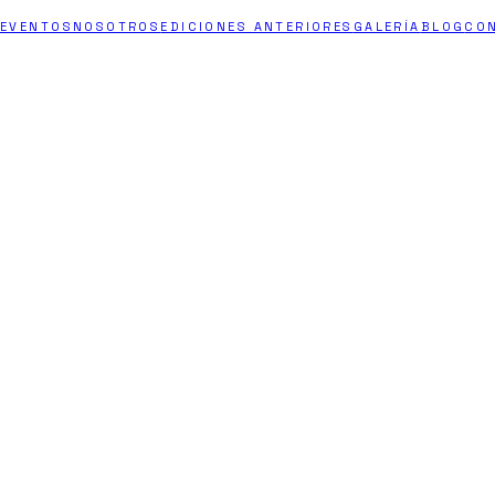
 EVENTOS
NOSOTROS
EDICIONES ANTERIORES
GALERÍA
BLOG
CO